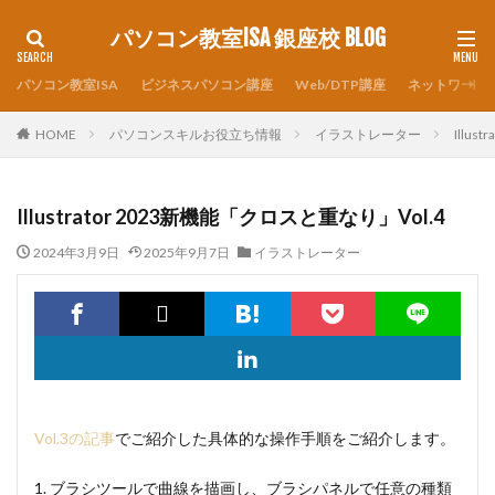
パソコン教室ISA 銀座校 BLOG
パソコン教室ISA
ビジネスパソコン講座
Web/DTP講座
ネットワーク
HOME
パソコンスキルお役立ち情報
イラストレーター
Illu
Illustrator 2023新機能「クロスと重なり」Vol.4
2024年3月9日
2025年9月7日
イラストレーター
Vol.3の記事
でご紹介した具体的な操作手順をご紹介します。
1. ブラシツールで曲線を描画し、ブラシパネルで任意の種類