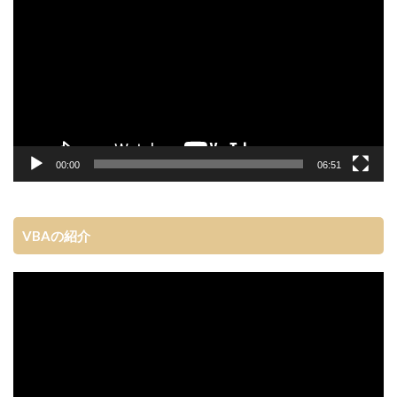
レ
ー
ヤ
ー
00:00
06:51
VBAの紹介
動
画
プ
レ
ー
ヤ
ー