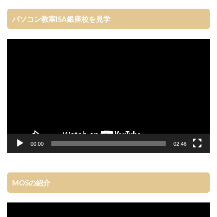
パソコン教室ISA銀座校を見学
動
画
プ
レ
ー
ヤ
ー
00:00
02:46
MOSの紹介
動
画
プ