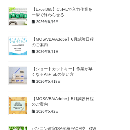
【Excel365】Ctrl+Eで入力作業を
一瞬で終わらせる
2026年6月6日
【MOS/VBA/Adobe】6月試験日程
のご案内
2026年6月1日
【ショートカットキー】作業が早
くなるAlt+Tabの使い方
2026年5月18日
【MOS/VBA/Adobe】5月試験日程
のご案内
2026年5月2日
パソコン教室ISA船橋FACE校 GW