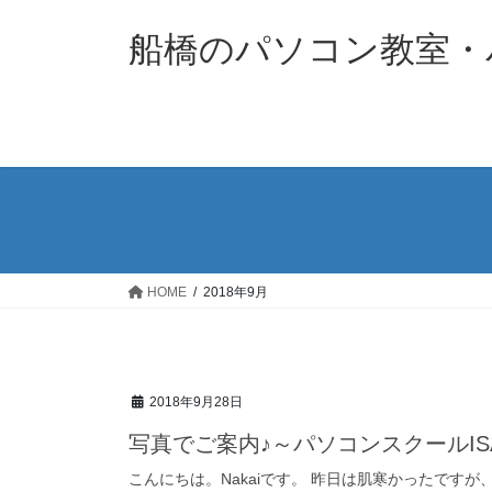
コ
ナ
ン
ビ
船橋のパソコン教室・パソ
テ
ゲ
ン
ー
ツ
シ
へ
ョ
ス
ン
キ
に
ッ
移
プ
動
HOME
2018年9月
2018年9月28日
写真でご案内♪～パソコンスクールIS
こんにちは。Nakaiです。 昨日は肌寒かったです