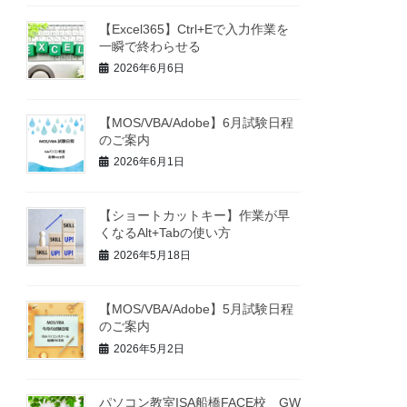
【Excel365】Ctrl+Eで入力作業を
一瞬で終わらせる
2026年6月6日
【MOS/VBA/Adobe】6月試験日程
のご案内
2026年6月1日
【ショートカットキー】作業が早
くなるAlt+Tabの使い方
2026年5月18日
【MOS/VBA/Adobe】5月試験日程
のご案内
2026年5月2日
パソコン教室ISA船橋FACE校 GW