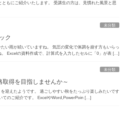
真とともにご紹介いたします。 受講生の方は、見慣れた風景と思
未分類
ニック
か冷たい雨が続いていますね。 気圧の変化で体調を崩す方もいらっ
Excelの資料作成で、計算式を入力したセルに「0」が表 […]
未分類
格取得を目指しませんか～
わりを迎えたようです。 過ごしやすい秋をたっぷり楽しみたいです
です。 ExcelやWord,PowerPoin […]