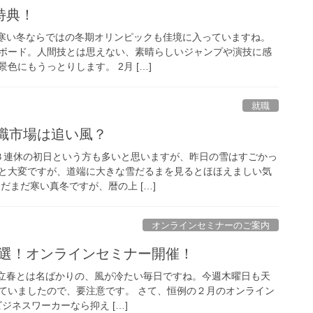
特典！
。 寒い冬ならではの冬期オリンピックも佳境に入っていますね。
ボード。人間技とは思えない、素晴らしいジャンプや演技に感
色にもうっとりします。 2月 […]
就職
転職市場は追い風？
す。３連休の初日という方も多いと思いますが、昨日の雪はすごかっ
と大変ですが、道端に大きな雪だるまを見るとほほえましい気
だまだ寒い真冬ですが、暦の上 […]
オンラインセミナーのご案内
ク５選！オンラインセミナー開催！
。 立春とは名ばかりの、風が冷たい毎日ですね。今週木曜日も天
ていましたので、要注意です。 さて、恒例の２月のオンライン
ビジネスワーカーなら抑え […]