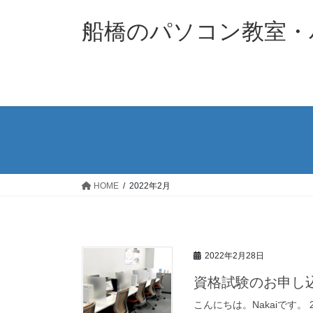
コ
ナ
ン
ビ
船橋のパソコン教室・パソ
テ
ゲ
ン
ー
ツ
シ
へ
ョ
ス
ン
キ
に
ッ
移
プ
動
HOME
2022年2月
2022年2月28日
資格試験のお申し
こんにちは。Nakaiです