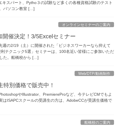
BAエキスパート、Pytho３の試験など多くの各種資格試験のテスト
パソコン教室 […]
オンラインセミナーのご案内
催決定！3/5Excelセミナー
。 先週の2/19（土）に開催された「ビジネスワーカーなら抑えて
超便利テクニック5選」セミナーは、100名近い皆様にご参加いただ
た。船橋校から […]
Web/DTP/動画制作
受講生特別価格で販売中！
toshopやIllustrator、PremiereProなど、今テレビCMでもよ
実はISAPCスクールの受講生の方は、AdobeCCが受講生価格で
船橋校のご案内