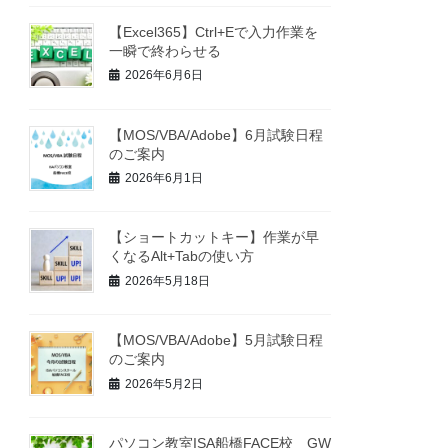
【Excel365】Ctrl+Eで入力作業を
一瞬で終わらせる
2026年6月6日
【MOS/VBA/Adobe】6月試験日程
のご案内
2026年6月1日
【ショートカットキー】作業が早
くなるAlt+Tabの使い方
2026年5月18日
【MOS/VBA/Adobe】5月試験日程
のご案内
2026年5月2日
パソコン教室ISA船橋FACE校 GW