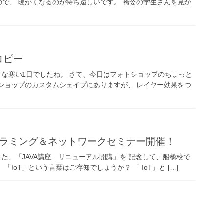
で、 暖かくなるのが待ち遠しいです。 袴姿の学生さんを見か
コピー
ような寒い1日でしたね。 さて、今日はフォトショップのちょっと
ショップのカスタムシェイプにありますが、 レイヤー効果をつ
グラミング＆ネットワークセミナー開催！
した、「JAVA講座 リニューアル開講」を 記念して、船橋校で
oT」という言葉はご存知でしょうか？ 「 IoT」と […]