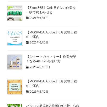
【Excel365】Ctrl+Eで入力作業を
一瞬で終わらせる
2026年6月6日
【MOS/VBA/Adobe】6月試験日程
のご案内
2026年6月1日
【ショートカットキー】作業が早
くなるAlt+Tabの使い方
2026年5月18日
【MOS/VBA/Adobe】5月試験日程
のご案内
2026年5月2日
パソコン教室ISA船橋FACE校 GW