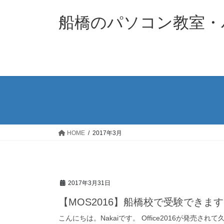
コ
ナ
ン
ビ
船橋のパソコン教室・パソ
テ
ゲ
ン
ー
ツ
シ
へ
ョ
ス
ン
キ
に
ッ
移
プ
動
HOME
2017年3月
2017年3月31日
【MOS2016】船橋校で受験できます
こんにちは。Nakaiです。 Office2016が発売され