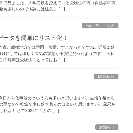
スで見ました。大学受験を控えている受験生の方（保護者の方
も激しいので体調には注意し […]
Excelテクニック
重複データを簡単にリスト化！
。 昨夜、船橋地方では雷雨、落雷、すごかったですね。近所に落
1月にしては珍しく大気の状態が不安定だったようです。 今日
の時期は受験生にとってはお […]
MOS日程
。 今日から仕事始めという方も多いと思いますが、生憎午後から
の雨なので乾燥が少し落ち着くのはよいと思いますが、風邪を
ば！ さて2025年１月の […]
お知らせ