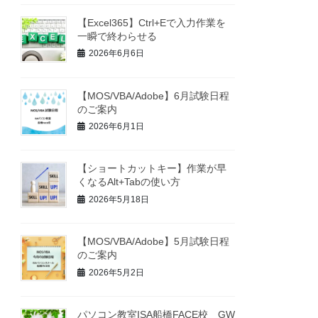
【Excel365】Ctrl+Eで入力作業を
一瞬で終わらせる
2026年6月6日
【MOS/VBA/Adobe】6月試験日程
のご案内
2026年6月1日
【ショートカットキー】作業が早
くなるAlt+Tabの使い方
2026年5月18日
【MOS/VBA/Adobe】5月試験日程
のご案内
2026年5月2日
パソコン教室ISA船橋FACE校 GW