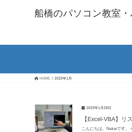
コ
ナ
ン
ビ
船橋のパソコン教室・パソ
テ
ゲ
ン
ー
ツ
シ
へ
ョ
ス
ン
キ
に
ッ
移
プ
動
HOME
2025年1月
2025年1月28日
【Excel-VBA
こんにちは。Nakaiです