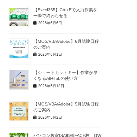
【Excel365】Ctrl+Eで入力作業を
一瞬で終わらせる
2026年6月6日
【MOS/VBA/Adobe】6月試験日程
のご案内
2026年6月1日
【ショートカットキー】作業が早
くなるAlt+Tabの使い方
2026年5月18日
【MOS/VBA/Adobe】5月試験日程
のご案内
2026年5月2日
パソコン教室ISA船橋FACE校 GW