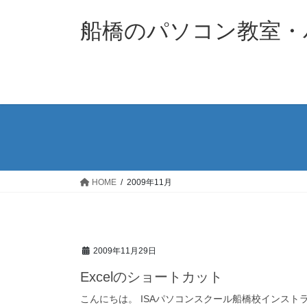
コ
ナ
ン
ビ
船橋のパソコン教室・パソ
テ
ゲ
ン
ー
ツ
シ
へ
ョ
ス
ン
キ
に
ッ
移
プ
動
HOME
2009年11月
2009年11月29日
Excelのショートカット
こんにちは。 ISAパソコンスクール船橋校インストラ