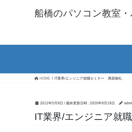
コ
ナ
ン
ビ
船橋のパソコン教室・パソ
テ
ゲ
ン
ー
ツ
シ
へ
ョ
ス
ン
キ
に
ッ
移
プ
動
HOME
IT業界/エンジニア就職セミナー 満員御礼
2012年5月9日
/ 最終更新日時 :
2020年9月19日
admi
IT業界/エンジニア就