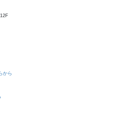
12F
らから
ら