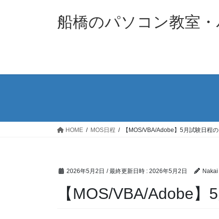
コ
ナ
ン
ビ
船橋のパソコン教室・パソ
テ
ゲ
ン
ー
ツ
シ
へ
ョ
ス
ン
キ
に
ッ
移
プ
動
HOME
MOS日程
【MOS/VBA/Adobe】5月試験日程
2026年5月2日
/ 最終更新日時 :
2026年5月2日
Nakai
【MOS/VBA/Adob