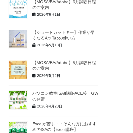
【MOS/VBA/Adobe】6月試験日程
のご案内
2026年6月1日
【ショートカットキー】作業が早
くなるAlt+Tabの使い方
2026年5月18日
【MOS/VBA/Adobe】5月試験日程
のご案内
2026年5月2日
パソコン教室ISA船橋FACE校 GW
の開講
2026年4月28日
Excelが苦手・・そんな方におすす
めのISAの【Excel講座】