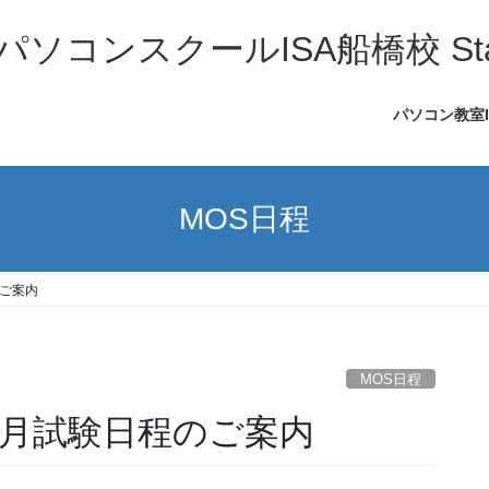
コンスクールISA船橋校 Sta
パソコン教室
MOS日程
のご案内
MOS日程
e】5月試験日程のご案内