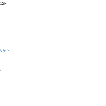
12F
らから
ら