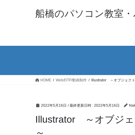
コ
ナ
ン
ビ
船橋のパソコン教室・パソ
テ
ゲ
ン
ー
ツ
シ
へ
ョ
ス
ン
キ
に
ッ
移
プ
動
HOME
Web/DTP/動画制作
Illustrator ～オブ
2022年5月16日
/ 最終更新日時 :
2022年5月16日
Nak
Illustrator ～
～