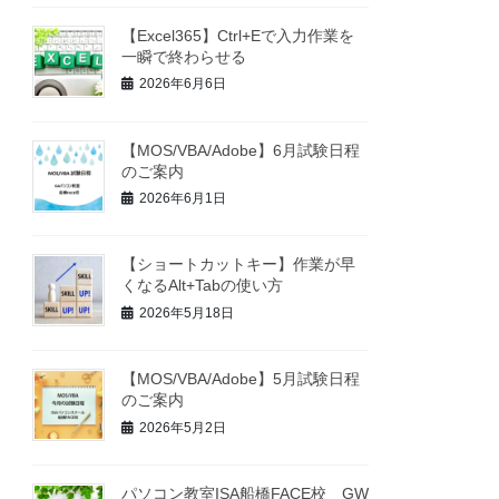
【Excel365】Ctrl+Eで入力作業を
一瞬で終わらせる
2026年6月6日
【MOS/VBA/Adobe】6月試験日程
のご案内
2026年6月1日
【ショートカットキー】作業が早
くなるAlt+Tabの使い方
2026年5月18日
【MOS/VBA/Adobe】5月試験日程
のご案内
2026年5月2日
パソコン教室ISA船橋FACE校 GW